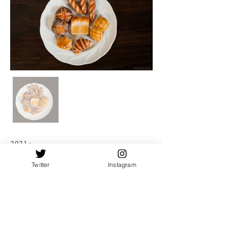
2021〜
牛革、豚革、金属
Twitter
Instagram
various
「パンの革」シリーズ
原型から手作りし、立体成型で一枚の薄い革から
ふっくらとした半立体のパンを実現。