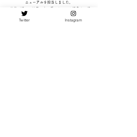
ニューアルを担当しました。
3世代が通い、地元の方に愛されている温泉を、旧
ロゴの杉の木をお借りして、３本の異なる木で表現
Twitter
Instagram
しました。自然の中で沸き立つ温泉を波線で表現し
ています。長年親しまれている旧ロゴを大切に踏襲
させていただき、新たな施設で長く愛されていきま
すように。
ご依頼の手引き
ご依頼はこちら
​©️2020 RicoPan All Rights Reserved.