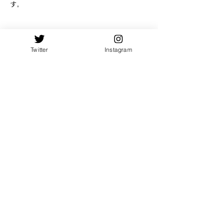
す。
Twitter
Instagram
🍨「企画展　喫茶ロディナ vol.2」in千葉
（委託販売）🍪
【実店舗】2023年 11/8（水）〜
11/23（木）
【通販掲載】2023年11/17（金）21時～
11/28（火）10時
▶︎果物の革ブローチ・お菓子な革ブローチな
ど
▶︎開催初日は予約制です。詳細はRodinaさ
Previous
Next
んInstagram（ 
@rodina.rody.39395
）にて